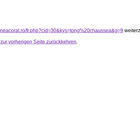
iuneacoral.ro/fr.php?cid=30&kys=tong%20chaussea&g=9
weiterz
u
zur vorherigen Seite zurückkehren
.