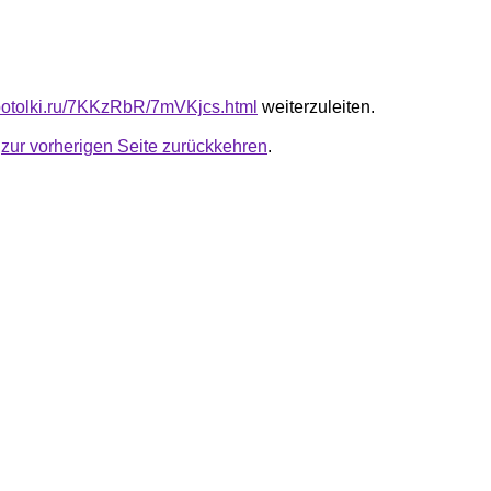
e-potolki.ru/7KKzRbR/7mVKjcs.html
weiterzuleiten.
u
zur vorherigen Seite zurückkehren
.