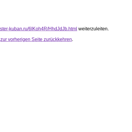
master-kuban.ru/6IKoh4R/HhdJdJb.html
weiterzuleiten.
u
zur vorherigen Seite zurückkehren
.