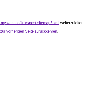
t-my.website/links/post-sitemap5.xml
weiterzuleiten.
u
zur vorherigen Seite zurückkehren
.