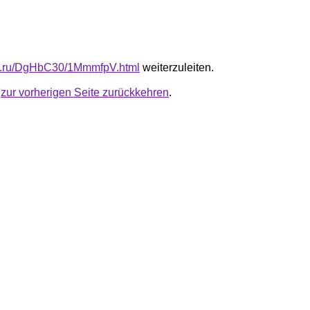
fb.ru/DgHbC30/1MmmfpV.html
weiterzuleiten.
u
zur vorherigen Seite zurückkehren
.