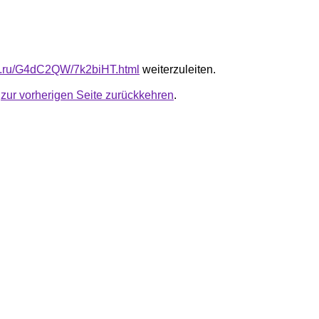
fb.ru/G4dC2QW/7k2biHT.html
weiterzuleiten.
u
zur vorherigen Seite zurückkehren
.