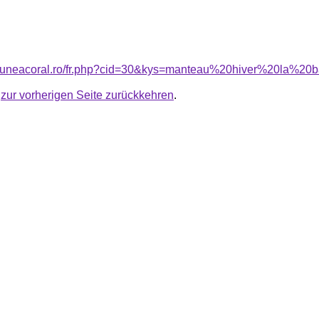
nsiuneacoral.ro/fr.php?cid=30&kys=manteau%20hiver%20la%20
u
zur vorherigen Seite zurückkehren
.