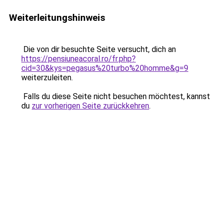
Weiterleitungshinweis
Die von dir besuchte Seite versucht, dich an
https://pensiuneacoral.ro/fr.php?
cid=30&kys=pegasus%20turbo%20homme&g=9
weiterzuleiten.
Falls du diese Seite nicht besuchen möchtest, kannst
du
zur vorherigen Seite zurückkehren
.