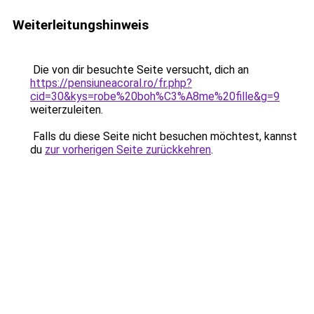
Weiterleitungshinweis
Die von dir besuchte Seite versucht, dich an
https://pensiuneacoral.ro/fr.php?
cid=30&kys=robe%20boh%C3%A8me%20fille&g=9
weiterzuleiten.
Falls du diese Seite nicht besuchen möchtest, kannst
du
zur vorherigen Seite zurückkehren
.