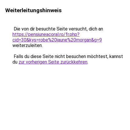
Weiterleitungshinweis
Die von dir besuchte Seite versucht, dich an
https://pensiuneacoral.ro/fr.php?
cid=30&kys=robe%20jaune%20morgan&g=9
weiterzuleiten.
Falls du diese Seite nicht besuchen möchtest, kannst
du
zur vorherigen Seite zurückkehren
.