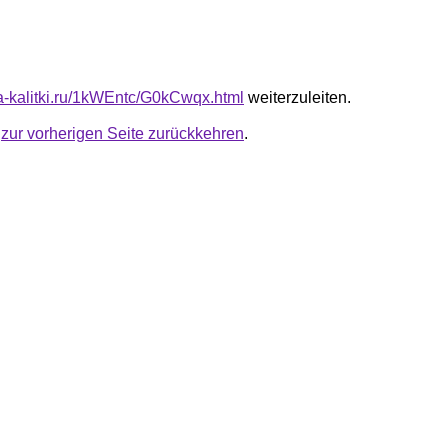
ota-kalitki.ru/1kWEntc/G0kCwqx.html
weiterzuleiten.
u
zur vorherigen Seite zurückkehren
.