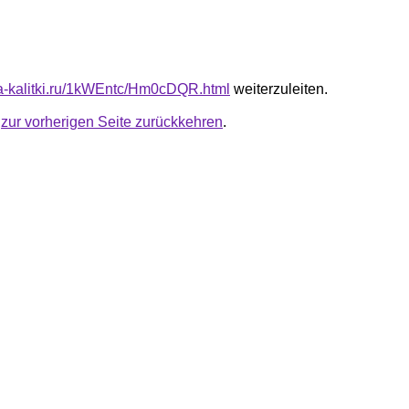
ota-kalitki.ru/1kWEntc/Hm0cDQR.html
weiterzuleiten.
u
zur vorherigen Seite zurückkehren
.