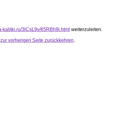
ta-kalitki.ru/3lCsL9v/65RBh9i.html
weiterzuleiten.
u
zur vorherigen Seite zurückkehren
.