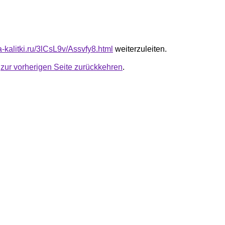
ta-kalitki.ru/3lCsL9v/Assvfy8.html
weiterzuleiten.
u
zur vorherigen Seite zurückkehren
.