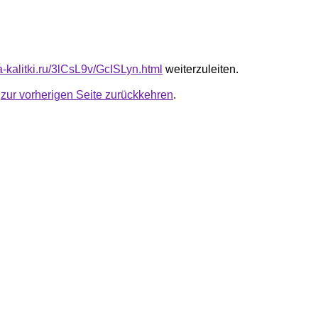
ta-kalitki.ru/3lCsL9v/GcISLyn.html
weiterzuleiten.
u
zur vorherigen Seite zurückkehren
.