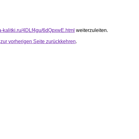
ta-kalitki.ru/4DLf4gu/6dQpxwE.html
weiterzuleiten.
u
zur vorherigen Seite zurückkehren
.