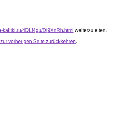
ta-kalitki.ru/4DLf4gu/Dj9XnRh.html
weiterzuleiten.
u
zur vorherigen Seite zurückkehren
.