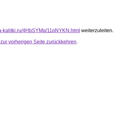
ota-kalitki.ru/4HbSYMq/11pNYKN.html
weiterzuleiten.
u
zur vorherigen Seite zurückkehren
.