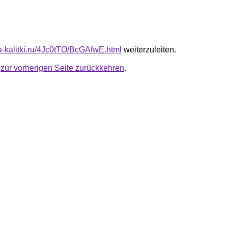
ta-kalitki.ru/4Jc0tTO/BcGAfwE.html
weiterzuleiten.
u
zur vorherigen Seite zurückkehren
.