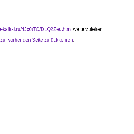
ta-kalitki.ru/4Jc0tTO/DLQ2Zeu.html
weiterzuleiten.
u
zur vorherigen Seite zurückkehren
.