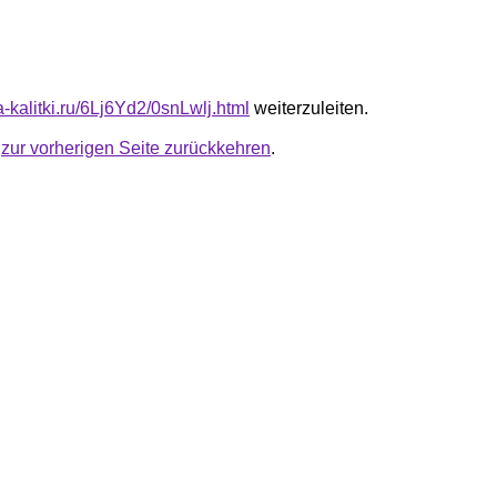
ta-kalitki.ru/6Lj6Yd2/0snLwlj.html
weiterzuleiten.
u
zur vorherigen Seite zurückkehren
.