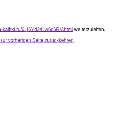
ta-kalitki.ru/6Lj6Yd2/Hw6c6RV.html
weiterzuleiten.
u
zur vorherigen Seite zurückkehren
.