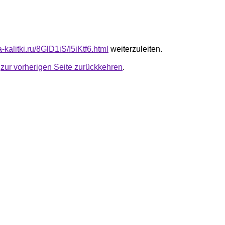
a-kalitki.ru/8GlD1iS/I5iKtf6.html
weiterzuleiten.
u
zur vorherigen Seite zurückkehren
.