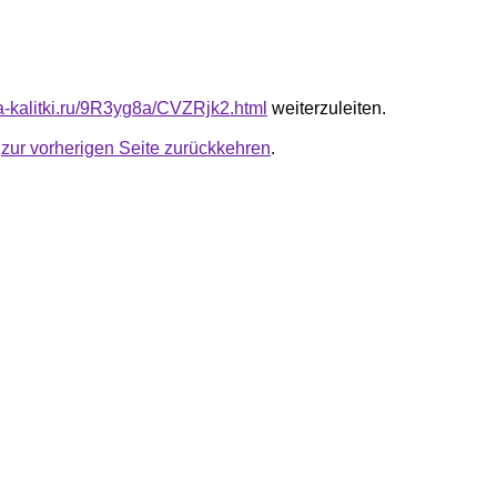
ta-kalitki.ru/9R3yg8a/CVZRjk2.html
weiterzuleiten.
u
zur vorherigen Seite zurückkehren
.