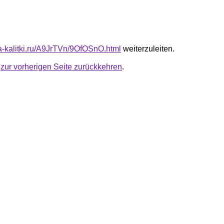
ta-kalitki.ru/A9JrTVn/9OfOSnO.html
weiterzuleiten.
u
zur vorherigen Seite zurückkehren
.