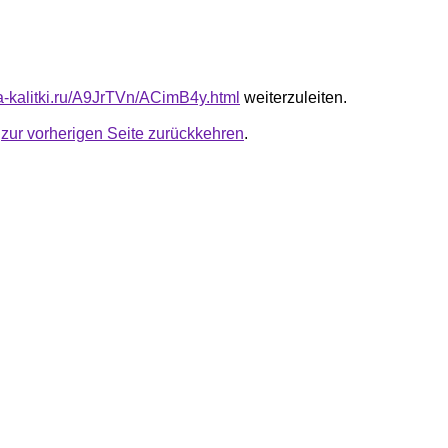
ta-kalitki.ru/A9JrTVn/ACimB4y.html
weiterzuleiten.
u
zur vorherigen Seite zurückkehren
.