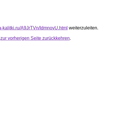
ta-kalitki.ru/A9JrTVn/IdmnovU.html
weiterzuleiten.
u
zur vorherigen Seite zurückkehren
.