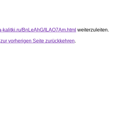
ota-kalitki.ru/BnLeAhG/ILAO7Am.html
weiterzuleiten.
u
zur vorherigen Seite zurückkehren
.