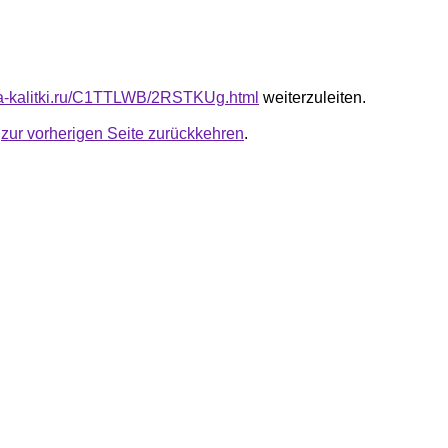
ota-kalitki.ru/C1TTLWB/2RSTKUg.html
weiterzuleiten.
u
zur vorherigen Seite zurückkehren
.