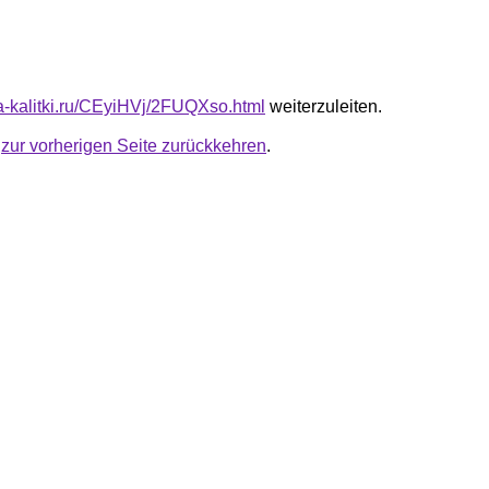
ta-kalitki.ru/CEyiHVj/2FUQXso.html
weiterzuleiten.
u
zur vorherigen Seite zurückkehren
.