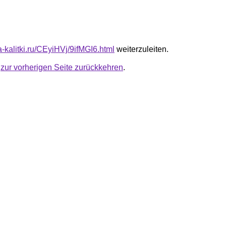
ta-kalitki.ru/CEyiHVj/9ifMGI6.html
weiterzuleiten.
u
zur vorherigen Seite zurückkehren
.