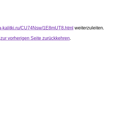
ota-kalitki.ru/CU74Nsw/1E8mUT8.html
weiterzuleiten.
u
zur vorherigen Seite zurückkehren
.