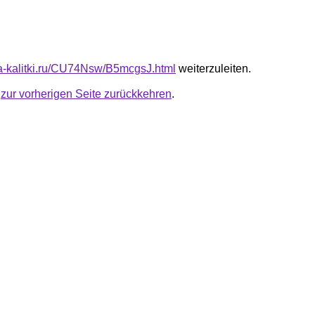
ota-kalitki.ru/CU74Nsw/B5mcgsJ.html
weiterzuleiten.
u
zur vorherigen Seite zurückkehren
.