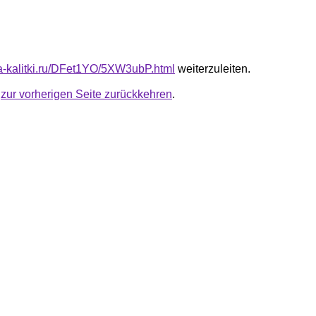
ota-kalitki.ru/DFet1YO/5XW3ubP.html
weiterzuleiten.
u
zur vorherigen Seite zurückkehren
.