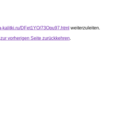
ta-kalitki.ru/DFet1YO/73Opu97.html
weiterzuleiten.
u
zur vorherigen Seite zurückkehren
.