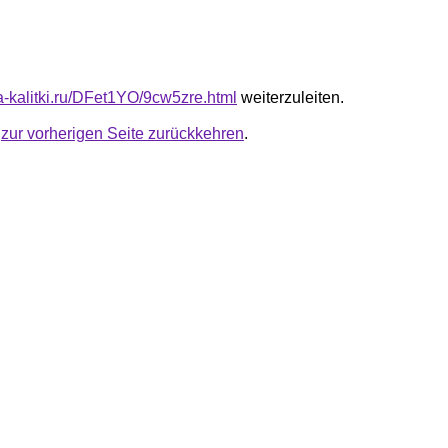
ta-kalitki.ru/DFet1YO/9cw5zre.html
weiterzuleiten.
u
zur vorherigen Seite zurückkehren
.