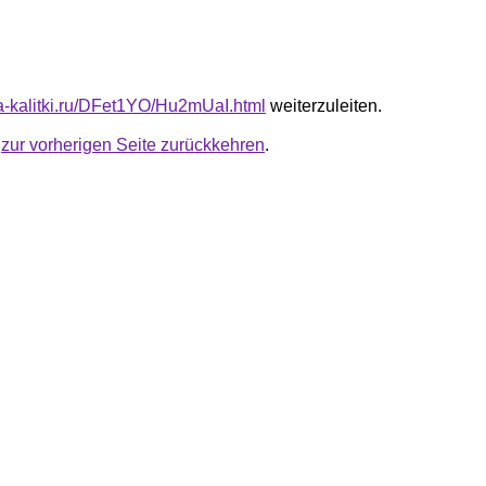
ota-kalitki.ru/DFet1YO/Hu2mUaI.html
weiterzuleiten.
u
zur vorherigen Seite zurückkehren
.