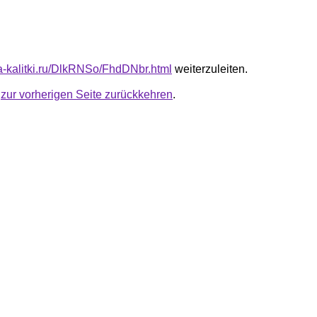
ta-kalitki.ru/DlkRNSo/FhdDNbr.html
weiterzuleiten.
u
zur vorherigen Seite zurückkehren
.