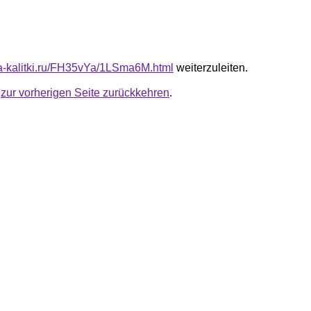
ota-kalitki.ru/FH35vYa/1LSma6M.html
weiterzuleiten.
u
zur vorherigen Seite zurückkehren
.