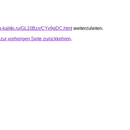
ota-kalitki.ru/GL10Bzx/CYx9gDC.html
weiterzuleiten.
u
zur vorherigen Seite zurückkehren
.