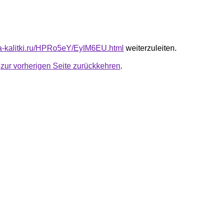
ota-kalitki.ru/HPRo5eY/EyIM6EU.html
weiterzuleiten.
u
zur vorherigen Seite zurückkehren
.