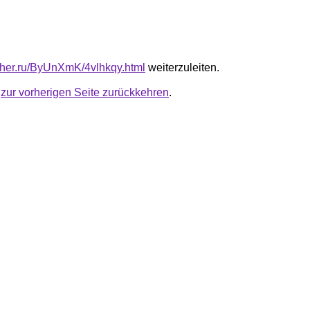
luther.ru/ByUnXmK/4vlhkqy.html
weiterzuleiten.
u
zur vorherigen Seite zurückkehren
.